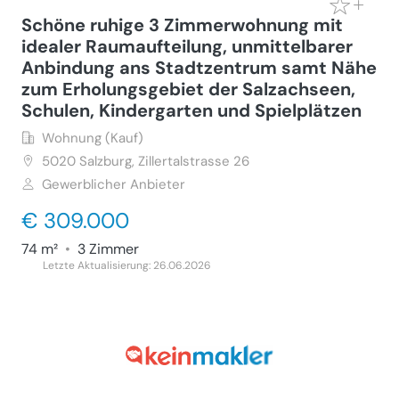
Schöne ruhige 3 Zimmerwohnung mit
idealer Raumaufteilung, unmittelbarer
Anbindung ans Stadtzentrum samt Nähe
zum Erholungsgebiet der Salzachseen,
Schulen, Kindergarten und Spielplätzen
Wohnung (Kauf)
5020
Salzburg, Zillertalstrasse 26
Gewerblicher Anbieter
€ 309.000
74 m²
•
3 Zimmer
Letzte Aktualisierung: 26.06.2026
Helle Dachgeschoss Maisonette mit
Terrasse & Balkon - Provisionsfrei