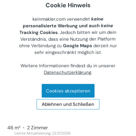
Cookie Hinweis
Wohnung (Kauf)
1030
Wien, Hegergasse 24
keinmakler.com verwendet
keine
Privater Anbieter
personalisierte Werbung und auch
keine
€ 799.000
Tracking Cookies
. Jedoch bitten wir um dein
Verständnis, dass eine Nutzung der Platform
98 m²
•
4 Zimmer
ohne Verbindung zu
Google Maps
derzeit nur
Letzte Aktualisierung: 26.06.2026
sehr eingeschränkt möglich ist.
Weitere Informationen findest du in unserer
Datenschutzerklärung
.
2 Zimmer Wohnung am Augarten
Wohnung (Kauf)
Cookies akzeptieren
1200
Wien, Rauscherstraße 7
Ablehnen und Schließen
Privater Anbieter
€ 220.000
46 m²
•
2 Zimmer
Letzte Aktualisierung: 22.07.2026