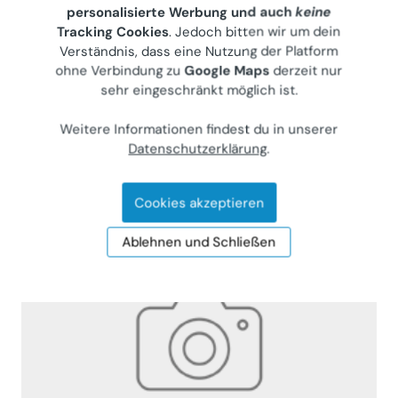
111m² Neubau 4-Zimmer-Wohnung in der
personalisierte Werbung und auch
keine
grünen Brigittenau
Tracking Cookies
. Jedoch bitten wir um dein
Verständnis, dass eine Nutzung der Platform
Wohnung (Miete)
ohne Verbindung zu
Google Maps
derzeit nur
1200
Wien, Leystraße 6
sehr eingeschränkt möglich ist.
Privater Anbieter
Weitere Informationen findest du in unserer
€ 2.100
Datenschutzerklärung
.
111 m²
•
4 Zimmer
Letzte Aktualisierung: 11.06.2026
Cookies akzeptieren
Ablehnen und Schließen