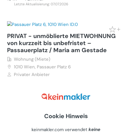
Letzte Aktualisierung: 07.07.2026
PRIVAT - unmöblierte MIETWOHNUNG
von kurzzeit bis unbefristet –
Passauerplatz / Maria am Gestade
Wohnung (Miete)
1010
Wien, Passauer Platz 6
Privater Anbieter
€ 1.360
72 m²
•
2.5 Zimmer
Letzte Aktualisierung: 07.07.2026
Cookie Hinweis
keinmakler.com verwendet
keine