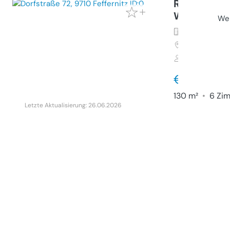
Ruhiges Zu
Wohlfühlga
Wei
Haus (Kauf)
9710
Feffern
Privater Anb
€ 259.00
130 m²
•
6 Zi
Letzte Aktualisierung: 26.06.2026