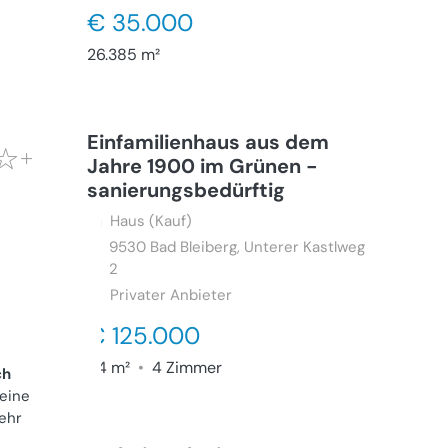
€ 35.000
26.385 m²
Einfamilienhaus aus dem
Jahre 1900 im Grünen -
sanierungsbedürftig
Haus (Kauf)
9530
Bad Bleiberg, Unterer Kastlweg
2
Privater Anbieter
€ 125.000
114 m²
•
4 Zimmer
ch
 eine
ehr