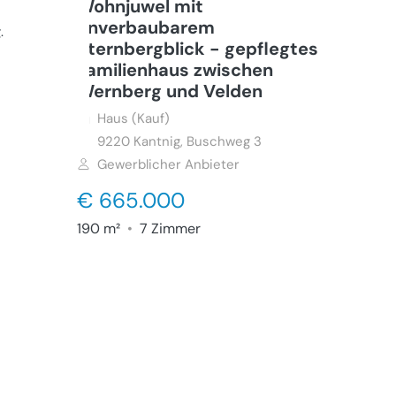
Wohnjuwel mit
unverbaubarem
g
.
Sternbergblick - gepflegtes
Familienhaus zwischen
Wernberg und Velden
Haus (Kauf)
9220
Kantnig, Buschweg 3
Gewerblicher Anbieter
€ 665.000
190 m²
•
7 Zimmer