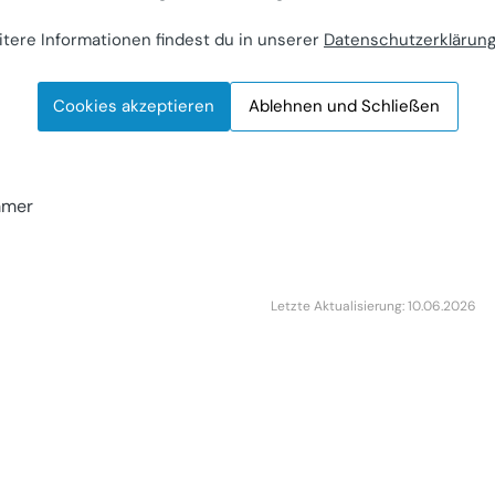
hause mit
rten
tere Informationen findest du in unserer
Datenschutzerklärun
itz, Dorfstraße 72
Cookies akzeptieren
Ablehnen und Schließen
ieter
0
mmer
Letzte Aktualisierung: 10.06.2026