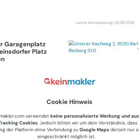
Letzte Aktualisierung: 26.06.2026
r Garagenplatz
insdorfer Platz
en
Kauf)
Buchengasse 172
ieter
Cookie Hinweis
nmakler.com verwendet
keine
personalisierte Werbung und au
Letzte Aktualisierung: 08.07.2026
racking Cookies
. Jedoch bitten wir um dein Verständnis, dass
ng der Platform ohne Verbindung zu
Google Maps
derzeit nur s
eingeschränkt möglich ist.