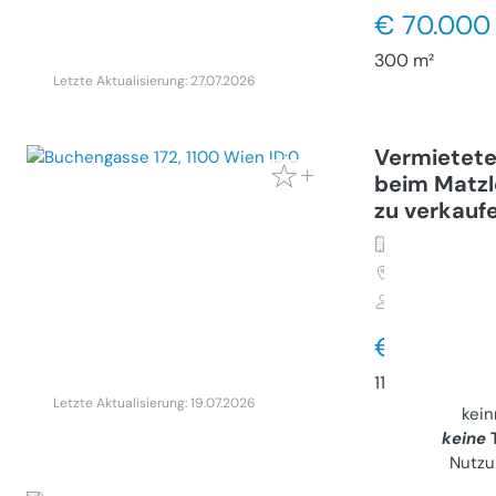
€ 70.000
300 m²
Letzte Aktualisierung: 27.07.2026
Vermietete
beim Matzle
zu verkauf
Sonstiges (
1100
Wien, 
Privater Anb
€ 21.900
11 m²
Letzte Aktualisierung: 19.07.2026
kei
keine
T
Nutzu