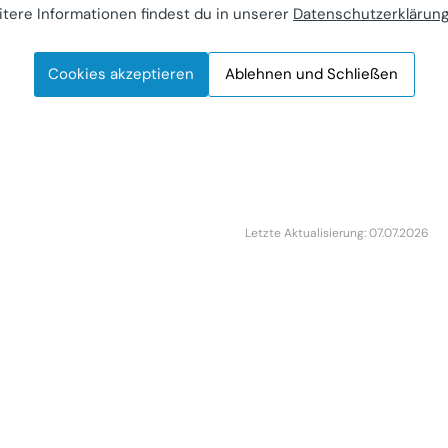
ozimmer zur
tere Informationen findest du in unserer
Datenschutzerklärun
e
bilie (Miete)
Cookies akzeptieren
Ablehnen und Schließen
Anzengrubergasse 24
r Anbieter
Letzte Aktualisierung: 07.07.2026