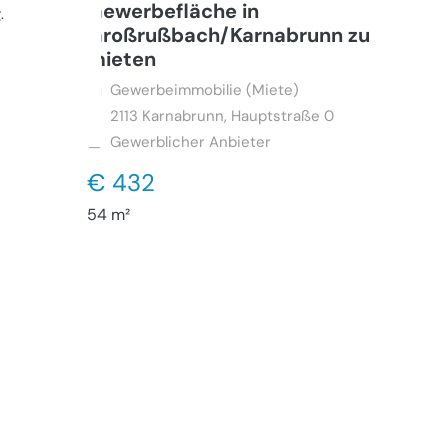
Gewerbefläche in
g
.
Großrußbach/Karnabrunn zu
mieten
Gewerbeimmobilie (Miete)
2113
Karnabrunn, Hauptstraße 0
Gewerblicher Anbieter
€ 432
54 m²