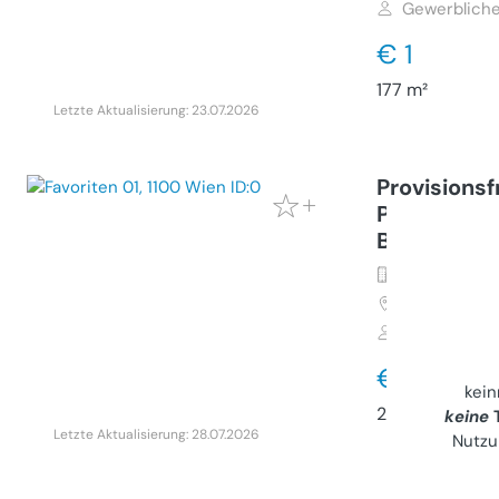
Gewerbliche
€ 1
177 m²
Letzte Aktualisierung: 23.07.2026
Provisionsf
Pension mi
Betreiberw
Gewerbeimmo
1100
Wien, F
Gewerbliche
€ 3.457
kei
264 m²
keine
T
Letzte Aktualisierung: 28.07.2026
Nutzu