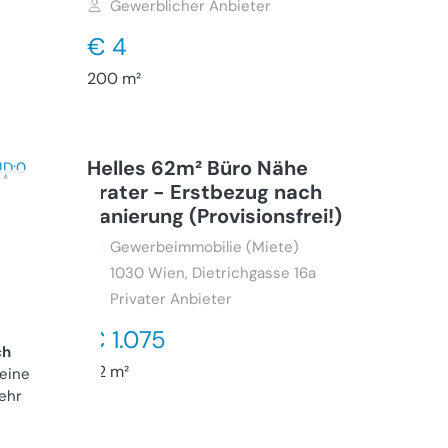
Gewerblicher Anbieter
€ 4
200 m²
Helles 62m² Büro Nähe
Prater - Erstbezug nach
Sanierung (Provisionsfrei!)
Gewerbeimmobilie (Miete)
1030
Wien, Dietrichgasse 16a
Privater Anbieter
€ 1.075
ch
62 m²
 eine
ehr