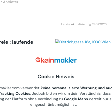
r Anbieter
Letzte Aktualisierung: 15.07.2026
reie : laufende
t
ohnung in Wien
bilie (Miete)
avoriten 01
r Anbieter
Cookie Hinweis
nmakler.com verwendet
keine
personalisierte Werbung und au
racking Cookies
. Jedoch bitten wir um dein Verständnis, dass
Letzte Aktualisierung: 18.07.2026
ng der Platform ohne Verbindung zu
Google Maps
derzeit nur s
eingeschränkt möglich ist.