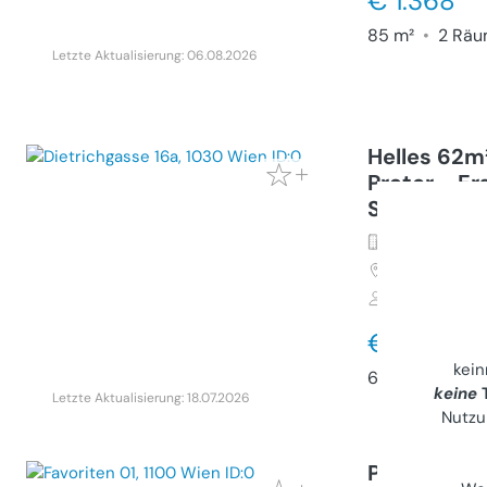
€ 1.368
85 m²
•
2 Räu
Letzte Aktualisierung: 06.08.2026
Helles 62m
Prater - E
Sanierung (
Gewerbeimmo
1030
Wien, 
Privater Anb
€ 1.075
kei
62 m²
keine
T
Letzte Aktualisierung: 18.07.2026
Nutzu
Provisionsf