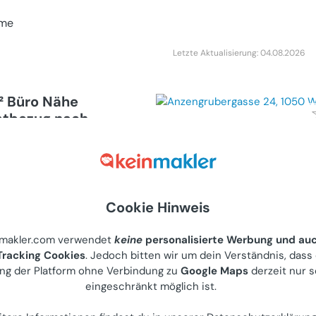
me
Letzte Aktualisierung: 04.08.2026
² Büro Nähe
rstbezug nach
Provisionsfrei!)
bilie (Miete)
Dietrichgasse 16a
ieter
Cookie Hinweis
nmakler.com verwendet
keine
personalisierte Werbung und au
Letzte Aktualisierung: 14.07.2026
racking Cookies
. Jedoch bitten wir um dein Verständnis, dass
ng der Platform ohne Verbindung zu
Google Maps
derzeit nur s
eingeschränkt möglich ist.
reie : laufende