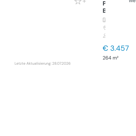
Wei
Pension mi
Betreiberw
Gewerbeimmo
1100
Wien, F
Gewerbliche
€ 3.457
264 m²
Letzte Aktualisierung: 28.07.2026