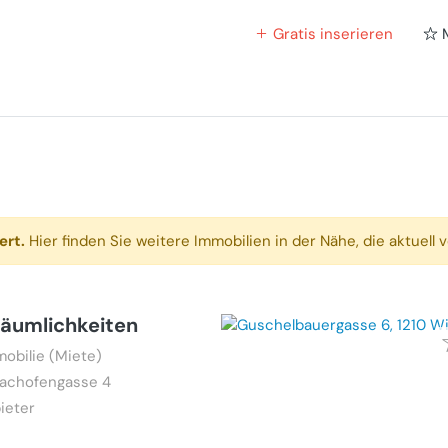
Gratis inserieren
ert.
Hier finden Sie weitere Immobilien in der Nähe, die aktuell v
Räumlichkeiten
bilie (Miete)
Bachofengasse 4
ieter