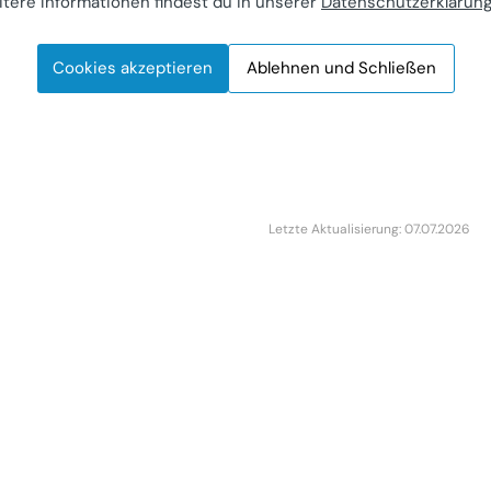
tere Informationen findest du in unserer
Datenschutzerklärun
t
ohnung in Wien
Cookies akzeptieren
Ablehnen und Schließen
bilie (Miete)
avoriten 01
r Anbieter
Letzte Aktualisierung: 07.07.2026