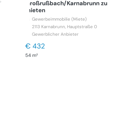
g
.
Großrußbach/Karnabrunn zu
mieten
Gewerbeimmobilie (Miete)
2113
Karnabrunn, Hauptstraße 0
Gewerblicher Anbieter
€ 432
54 m²