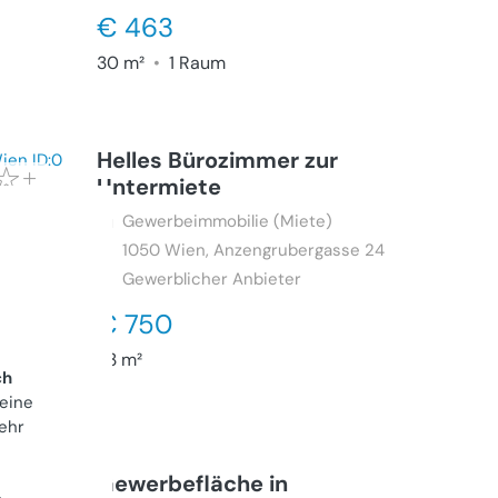
€ 463
30 m²
•
1 Raum
Helles Bürozimmer zur
Untermiete
Gewerbeimmobilie (Miete)
1050
Wien, Anzengrubergasse 24
Gewerblicher Anbieter
€ 750
23 m²
ch
 eine
ehr
Gewerbefläche in