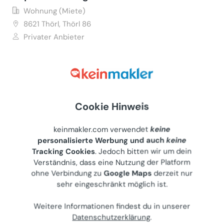
Wohnung (Miete)
8621
Thörl, Thörl 86
Privater Anbieter
€ 650
68 m²
•
3 Zimmer
Letzte Aktualisierung: 08.07.2026
Cookie Hinweis
keinmakler.com verwendet
keine
personalisierte Werbung und auch
keine
Wohnung 51m² plus Balkon in Bad
Tracking Cookies
. Jedoch bitten wir um dein
Tatzmannsdorf, Bj 1974, 1. Stock
Verständnis, dass eine Nutzung der Platform
ohne Verbindung zu
Google Maps
derzeit nur
Wohnung (Miete)
sehr eingeschränkt möglich ist.
7431
Bad Tatzmannsdorf, Jormannsdorfer Straße 38
Privater Anbieter
Weitere Informationen findest du in unserer
Datenschutzerklärung
.
€ 425