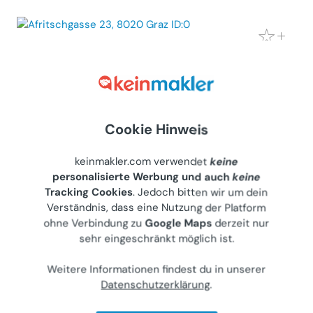
Helle Innenstadt Wohnung 2,5 Zimmer
mit Balkon - Blick auf Uhrturm
Wohnung (Miete)
8020
Graz, Afritschgasse 23
Gewerblicher Anbieter
Cookie Hinweis
€ 1.030
keinmakler.com verwendet
keine
personalisierte Werbung und auch
keine
80 m²
•
2.5 Zimmer
Letzte Aktualisierung: 18.07.2026
Tracking Cookies
. Jedoch bitten wir um dein
Verständnis, dass eine Nutzung der Platform
ohne Verbindung zu
Google Maps
derzeit nur
sehr eingeschränkt möglich ist.
Tolle, helle 1-Zimmer-Wohnung (rd.
Weitere Informationen findest du in unserer
37m2) Nahe Lendplatz mit Balkon und
Datenschutzerklärung
.
Parkplatz