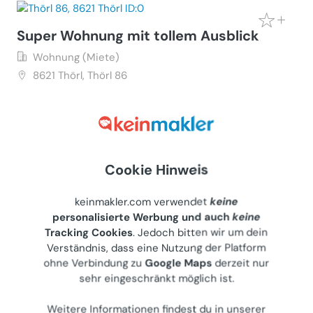
Super Wohnung mit tollem Ausblick
Wohnung (Miete)
8621
Thörl, Thörl 86
Privater Anbieter
€ 650
68 m²
•
3 Zimmer
Letzte Aktualisierung: 08.07.2026
Cookie Hinweis
keinmakler.com verwendet
keine
personalisierte Werbung und auch
keine
Tracking Cookies
. Jedoch bitten wir um dein
Wohnung 51m² plus Balkon in Bad
Verständnis, dass eine Nutzung der Platform
Tatzmannsdorf, Bj 1974, 1. Stock
ohne Verbindung zu
Google Maps
derzeit nur
sehr eingeschränkt möglich ist.
Wohnung (Miete)
7431
Bad Tatzmannsdorf, Jormannsdorfer Straße 38
Weitere Informationen findest du in unserer