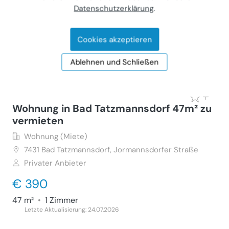
Privater Anbieter
Datenschutzerklärung
.
€ 425
Cookies akzeptieren
51 m²
•
2 Zimmer
Letzte Aktualisierung: 18.07.2026
Ablehnen und Schließen
Wohnung in Bad Tatzmannsdorf 47m² zu
vermieten
Wohnung (Miete)
7431
Bad Tatzmannsdorf, Jormannsdorfer Straße
Privater Anbieter
€ 390
47 m²
•
1 Zimmer
Letzte Aktualisierung: 24.07.2026