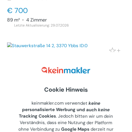
€ 700
89 m²
•
4 Zimmer
Letzte Aktualisierung: 29.07.2026
Voll möblierte 4 Zimmer Wohnung
Wohnung (Miete)
3370
Ybbs, Stauwerkstraße 14 2
Privater Anbieter
Cookie Hinweis
€ 700
89 m²
•
4 Zimmer
keinmakler.com verwendet
keine
Letzte Aktualisierung: 29.07.2026
personalisierte Werbung und auch
keine
Tracking Cookies
. Jedoch bitten wir um dein
Verständnis, dass eine Nutzung der Platform
ohne Verbindung zu
Google Maps
derzeit nur