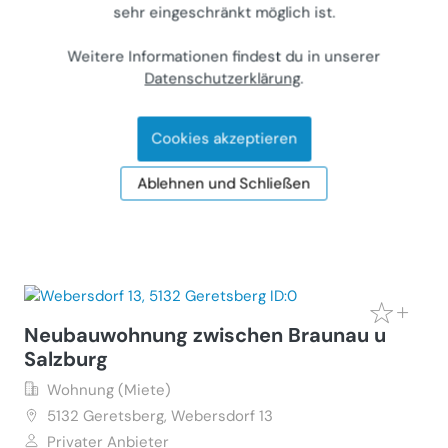
sehr eingeschränkt möglich ist.
Wohnung mit Parkplatz in schöner
Wohnhausanlage mit viel Grünfläche
Weitere Informationen findest du in unserer
Datenschutzerklärung
.
Wohnung (Miete)
3100
St. Pölten, Josefstraße 83
Gewerblicher Anbieter
Cookies akzeptieren
€ 721
Ablehnen und Schließen
53 m²
•
3 Zimmer
Letzte Aktualisierung: 26.06.2026
Neubauwohnung zwischen Braunau u
Salzburg
Wohnung (Miete)
5132
Geretsberg, Webersdorf 13
Privater Anbieter