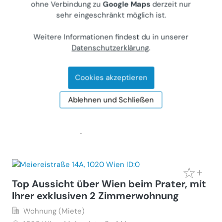
ohne Verbindung zu
Google Maps
derzeit nur
sehr eingeschränkt möglich ist.
Top Aussicht über Wien beim Prater, mit
Weitere Informationen findest du in unserer
Ihrer exklusiven 3 Zimmerwohnung
Datenschutzerklärung
.
Wohnung (Miete)
1020
Wien, Meiereistraße 14A
Cookies akzeptieren
Gewerblicher Anbieter
Ablehnen und Schließen
€ 2.890
105 m²
•
3 Zimmer
Letzte Aktualisierung: 21.07.2026
Top Aussicht über Wien beim Prater, mit
Ihrer exklusiven 2 Zimmerwohnung
Wohnung (Miete)