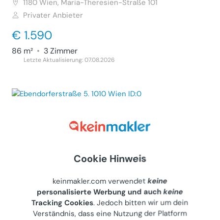
1180
Wien, Maria-Theresien-Straße 101
Privater Anbieter
€ 1.590
86 m²
•
3 Zimmer
Letzte Aktualisierung: 07.08.2026
Schönes, möbliertes Studio vom Typ W-1
Wohnung (Miete)
1010
Wien, Ebendorferstraße 5
Gewerblicher Anbieter
Cookie Hinweis
€ 620
keinmakler.com verwendet
keine
18 m²
•
1 Zimmer
personalisierte Werbung und auch
keine
Letzte Aktualisierung: 07.07.2026
Tracking Cookies
. Jedoch bitten wir um dein
Verständnis, dass eine Nutzung der Platform