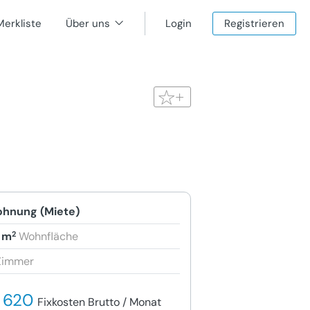
Merkliste
Über uns
Login
Registrieren
hnung (Miete)
2
 m
Wohnfläche
Zimmer
 620
Fixkosten Brutto / Monat