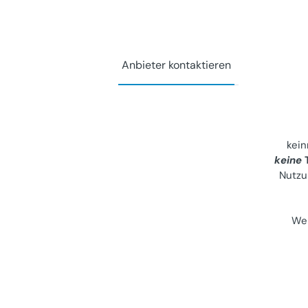
Anbieter kontaktieren
Teilen
Di
kei
Ko
keine
T
Nutzu
Wei