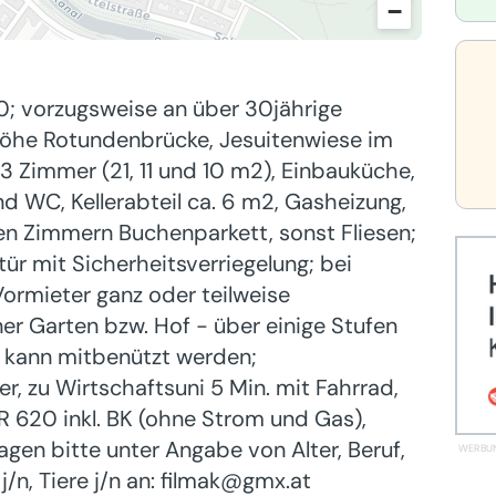
−
0; vorzugsweise an über 30jährige
(Höhe Rotundenbrücke, Jesuitenwiese im
 3 Zimmer (21, 11 und 10 m2), Einbauküche,
 WC, Kellerabteil ca. 6 m2, Gasheizung,
den Zimmern Buchenparkett, sonst Fliesen;
 mit Sicherheitsverriegelung; bei
ormieter ganz oder teilweise
r Garten bzw. Hof - über einige Stufen
 kann mitbenützt werden;
er, zu Wirtschaftsuni 5 Min. mit Fahrrad,
UR 620 inkl. BK (ohne Strom und Gas),
gen bitte unter Angabe von Alter, Beruf,
/n, Tiere j/n an: filmak@gmx.at