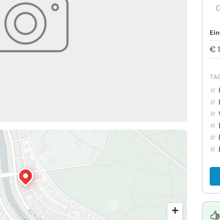
G
Ein
€ 
TA
+