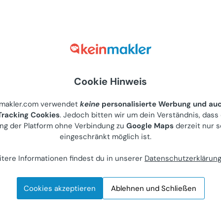
Cookie Hinweis
rekt und ohne Maklerprovis
nmakler.com verwendet
keine
personalisierte Werbung und au
ntakt zum Anbieter aufnehm
racking Cookies
. Jedoch bitten wir um dein Verständnis, dass
ng der Platform ohne Verbindung zu
Google Maps
derzeit nur s
eingeschränkt möglich ist.
tere Informationen findest du in unserer
Datenschutzerklärun
Jetzt gratis Account anlegen
Cookies akzeptieren
Ablehnen und Schließen
Ich habe bereits einen Account