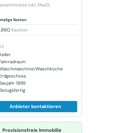
esamtmiete inkl. MwSt.
malige Kosten
1.860
Kaution
GS
Keller
Fahrradraum
Waschmaschine/Waschküche
Erdgeschoss
Baujahr 1899
Bezugsfertig
Anbieter kontaktieren
Provisionsfreie Immobilie