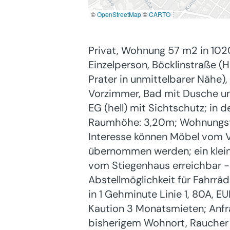
©
OpenStreetMap
©
CARTO
Privat, Wohnung 57 m2 in 102
Einzelperson, Böcklinstraße 
Prater in unmittelbarer Nähe),
Vorzimmer, Bad mit Dusche und
EG (hell) mit Sichtschutz; in 
Raumhöhe: 3,20m; Wohnungstür
Interesse können Möbel vom V
übernommen werden; ein kleine
vom Stiegenhaus erreichbar -
Abstellmöglichkeit für Fahrräd
in 1 Gehminute Linie 1, 80A, E
Kaution 3 Monatsmieten; Anfra
bisherigem Wohnort, Raucher j