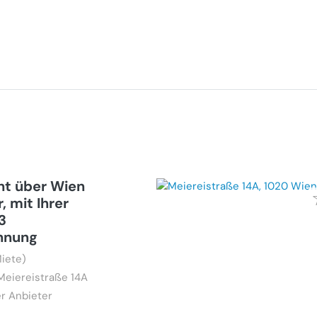
ht über Wien
, mit Ihrer
3
hnung
iete)
Meiereistraße 14A
r Anbieter