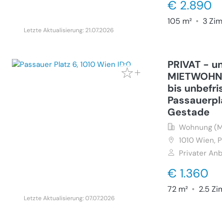
€ 2.890
105 m²
•
3 Zi
Letzte Aktualisierung: 21.07.2026
PRIVAT - u
MIETWOHNU
bis unbefri
Passauerpl
Gestade
Wohnung (M
1010
Wien, P
Privater Anb
€ 1.360
72 m²
•
2.5 Z
Letzte Aktualisierung: 07.07.2026