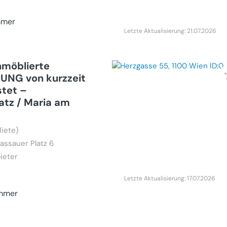
mmer
Letzte Aktualisierung: 21.07.2026
nmöblierte
NG von kurzzeit
stet –
atz / Maria am
iete)
assauer Platz 6
ieter
Letzte Aktualisierung: 17.07.2026
immer