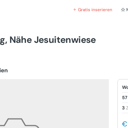
Gratis inserieren
g, Nähe Jesuitenwiese
ien
Wo
57
3
€