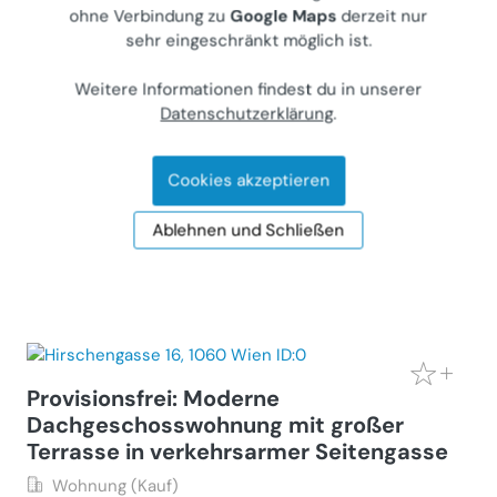
ohne Verbindung zu
Google Maps
derzeit nur
sehr eingeschränkt möglich ist.
3Zimmerwohnung 63 m2 in 1120 Wien
Meidling privat zu verkaufen
Weitere Informationen findest du in unserer
Datenschutzerklärung
.
Wohnung (Kauf)
1120
Wien, Bonygasse 9-13
Privater Anbieter
Cookies akzeptieren
€ 315.000
Ablehnen und Schließen
63 m²
•
3 Zimmer
Letzte Aktualisierung: 05.08.2026
Provisionsfrei: Moderne
Dachgeschosswohnung mit großer
Terrasse in verkehrsarmer Seitengasse
Wohnung (Kauf)