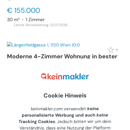
€ 155.000
30 m²
•
1 Zimmer
Letzte Aktualisierung: 22.07.2026
Moderne 4-Zimmer Wohnung in bester
Lage U4 und U6
Wohnung (Kauf)
1120
Wien, Längenfeldgasse 1
Privater Anbieter
Cookie Hinweis
€ 349.000
78 m²
•
4 Zimmer
keinmakler.com verwendet
keine
Letzte Aktualisierung: 18.07.2026
personalisierte Werbung und auch
keine
Tracking Cookies
. Jedoch bitten wir um dein
Verständnis, dass eine Nutzung der Platform