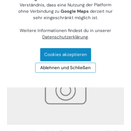
9020
Klagenfurt, Rudolf-Kattnig Straße 20
Verständnis, dass eine Nutzung der Platform
Gewerblicher Anbieter
ohne Verbindung zu
Google Maps
derzeit nur
sehr eingeschränkt möglich ist.
€ 625.000
90 m²
•
4 Zimmer
Weitere Informationen findest du in unserer
Letzte Aktualisierung: 20.07.2026
Datenschutzerklärung
.
Cookies akzeptieren
Ablehnen und Schließen