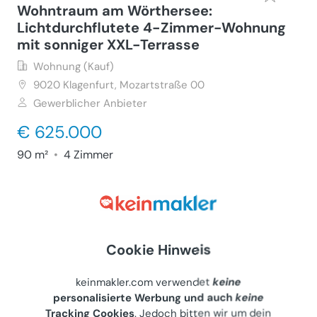
Wohntraum am Wörthersee:
Lichtdurchflutete 4-Zimmer-Wohnung
mit sonniger XXL-Terrasse
Wohnung (Kauf)
9020
Klagenfurt, Mozartstraße 00
Gewerblicher Anbieter
€ 625.000
90 m²
•
4 Zimmer
Letzte Aktualisierung: 20.07.2026
Wohntraum am Wörthersee:
Cookie Hinweis
Lichtdurchflutete 4-Zimmer-Wohnung
mit sonniger XXL-Terrasse
keinmakler.com verwendet
keine
personalisierte Werbung und auch
keine
Wohnung (Kauf)
Tracking Cookies
. Jedoch bitten wir um dein