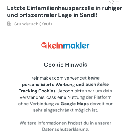
Letzte Einfamilienhausparzelle in ruhiger
und ortszentraler Lage in Sandl!
Grundstück (Kauf)
4251
Sandl, Alte Straße 7
Gewerblicher Anbieter
€ 34.599
607 m²
Cookie Hinweis
Letzte Aktualisierung: 07.07.2026
keinmakler.com verwendet
keine
personalisierte Werbung und auch
keine
Tracking Cookies
. Jedoch bitten wir um dein
Großes Investitionsgrundstück
Verständnis, dass eine Nutzung der Platform
ohne Verbindung zu
Google Maps
derzeit nur
Grundstück (Kauf)
sehr eingeschränkt möglich ist.
2273
Hohenau an der March, Augasse 2
Privater Anbieter
Weitere Informationen findest du in unserer
Datenschutzerklärung
.