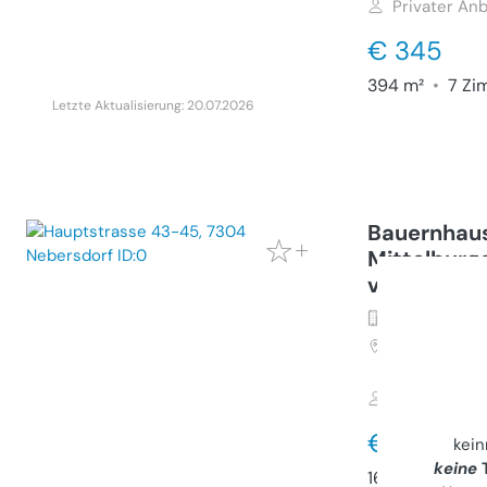
Privater Anb
€ 345
394 m²
•
7 Zi
Letzte Aktualisierung: 20.07.2026
Bauernhaus
Mittelburg
verkaufen
Haus (Kauf)
7304
Nebers
45
Privater Anb
€ 440.00
kei
keine
T
160 m²
•
5 Zi