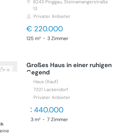
8243
Pinggau, Steinamangerstraße
13
Privater Anbieter
€ 220.000
125 m²
•
3 Zimmer
Großes Haus in einer ruhigen
Gegend
Haus (Kauf)
7321
Lackendorf
Privater Anbieter
€ 440.000
173 m²
•
7 Zimmer
ch
 eine