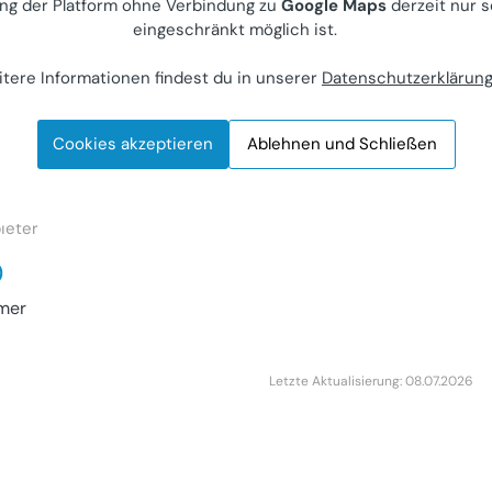
ng der Platform ohne Verbindung zu
Google Maps
derzeit nur s
eingeschränkt möglich ist.
tere Informationen findest du in unserer
Datenschutzerklärun
hälfte mit
Cookies akzeptieren
Ablehnen und Schließen
nfeld, Dr.R.-Wlasak-
ieter
0
mer
Letzte Aktualisierung: 08.07.2026