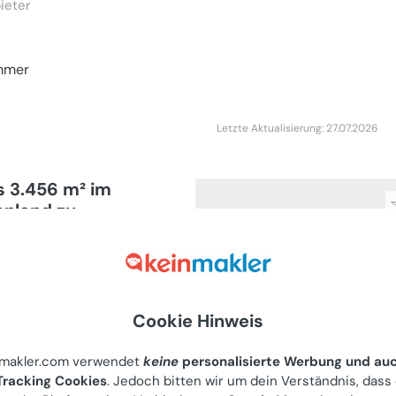
ieter
mmer
Letzte Aktualisierung: 27.07.2026
 3.456 m² im
enland zu
dorf, Hauptstrasse 43-
Cookie Hinweis
ieter
0
nmakler.com verwendet
keine
personalisierte Werbung und au
Letzte Aktualisierung: 12.07.2026
racking Cookies
. Jedoch bitten wir um dein Verständnis, dass
mmer