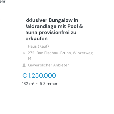
ehr
g
.
Exklusiver Bungalow in
Waldrandlage mit Pool &
Sauna provisionfrei zu
Verkaufen
Haus (Kauf)
2721
Bad Fischau-Brunn, Winzerweg
14
Gewerblicher Anbieter
€ 1.250.000
182 m²
•
5 Zimmer