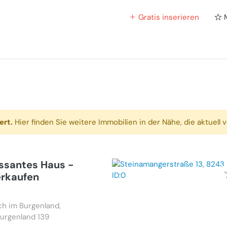
Gratis inserieren
ert.
Hier finden Sie weitere Immobilien in der Nähe, die aktuell v
essantes Haus -
erkaufen
h im Burgenland,
Burgenland 139