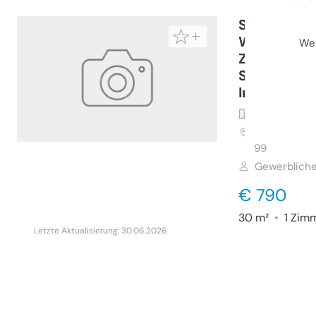
Sofort ver
Wohnung in
Wei
Zentral Näh
Stellplatz 
Internet
Wohnung (M
5020
Salzbu
99
Gewerbliche
€ 790
30 m²
•
1 Zim
Letzte Aktualisierung: 30.06.2026