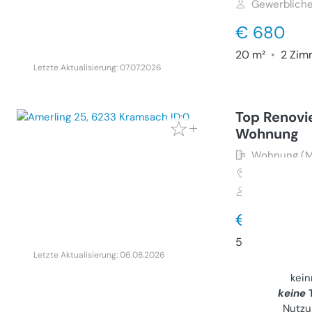
Gewerbliche
€ 680
20 m²
•
2 Zim
Letzte Aktualisierung: 07.07.2026
Top Renovi
Wohnung
Wohnung (M
6233
Kramsa
Gewerbliche
€ 1.050
55 m²
•
2 Zim
Letzte Aktualisierung: 06.08.2026
kei
keine
T
Nutzu