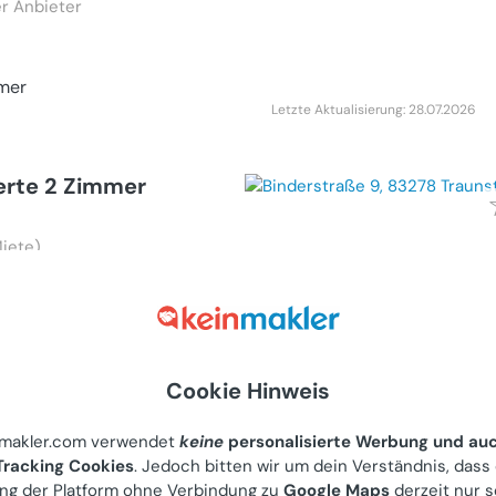
r Anbieter
mer
Letzte Aktualisierung: 28.07.2026
erte 2 Zimmer
iete)
ch, Amerling 25
r Anbieter
mer
Cookie Hinweis
nmakler.com verwendet
keine
personalisierte Werbung und au
Letzte Aktualisierung: 03.07.2026
racking Cookies
. Jedoch bitten wir um dein Verständnis, dass
ng der Platform ohne Verbindung zu
Google Maps
derzeit nur s