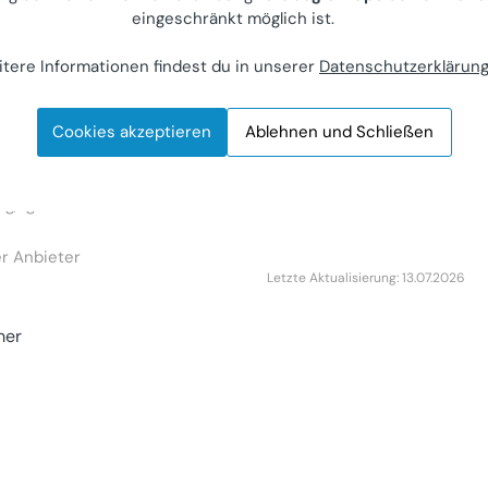
eingeschränkt möglich ist.
fügbare 30 m²
 Salzburg -
tere Informationen findest du in unserer
Datenschutzerklärun
e Lidl, mit
& Glasfaser-
Cookies akzeptieren
Ablehnen und Schließen
iete)
rg, Ignaz-Harrer-Straße
r Anbieter
Letzte Aktualisierung: 13.07.2026
mer