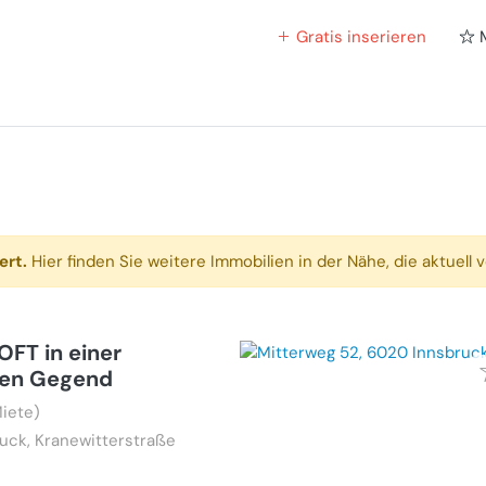
Gratis inserieren
ert.
Hier finden Sie weitere Immobilien in der Nähe, die aktuell v
OFT in einer
en Gegend
iete)
uck, Kranewitterstraße