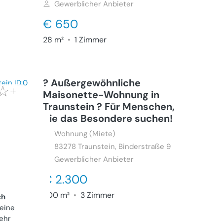
Gewerblicher Anbieter
€ 650
28 m²
•
1 Zimmer
? Außergewöhnliche
Maisonette-Wohnung in
Traunstein ? Für Menschen,
die das Besondere suchen!
Wohnung (Miete)
83278
Traunstein, Binderstraße 9
Gewerblicher Anbieter
€ 2.300
200 m²
•
3 Zimmer
ch
 eine
ehr