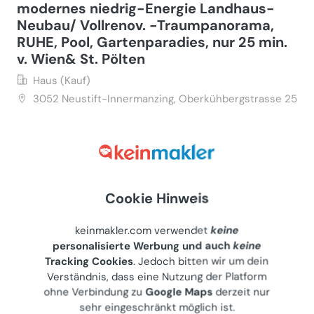
modernes niedrig-Energie Landhaus-
Neubau/ Vollrenov. -Traumpanorama,
RUHE, Pool, Gartenparadies, nur 25 min.
v. Wien& St. Pölten
Haus (Kauf)
3052
Neustift-Innermanzing, Oberkühbergstrasse 25
Privater Anbieter
€ 659.000
160 m²
•
6 Zimmer
Letzte Aktualisierung: 27.07.2026
Cookie Hinweis
keinmakler.com verwendet
keine
personalisierte Werbung und auch
keine
Tracking Cookies
. Jedoch bitten wir um dein
Privatverkauf Einfamilienhaus mit
Verständnis, dass eine Nutzung der Platform
überdachtem Pool und Sauna im Keller
ohne Verbindung zu
Google Maps
derzeit nur
sehr eingeschränkt möglich ist.
Haus (Kauf)