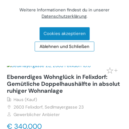
2285
Leopoldsdorf im Marchfeld, Dr. Karl Renner-
Weitere Informationen findest du in unserer
Gasse 21
Datenschutzerklärung
.
Gewerblicher Anbieter
€ 320.000
Cookies akzeptieren
107 m²
•
3 Zimmer
Letzte Aktualisierung: 25.07.2026
Ablehnen und Schließen
Ebenerdiges Wohnglück in Felixdorf:
Gemütliche Doppelhaushälfte in absolut
ruhiger Wohnanlage
Haus (Kauf)
2603
Felixdorf, Sedlmayergasse 23
Gewerblicher Anbieter
€ 340.000