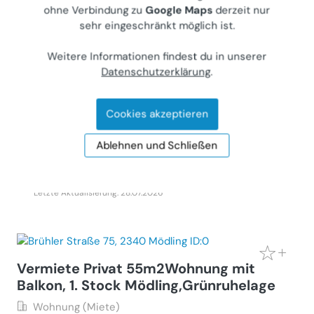
ohne Verbindung zu
Google Maps
derzeit nur
sehr eingeschränkt möglich ist.
Exklusives Reihenhaus, mitten in der
Weitere Informationen findest du in unserer
Natur: Helenental bei Baden
Datenschutzerklärung
.
Haus (Kauf)
2500
Heiligenkreuz, Krainerhütte 45
Cookies akzeptieren
Gewerblicher Anbieter
Ablehnen und Schließen
€ 589.858
138 m²
•
5 Zimmer
Letzte Aktualisierung: 28.07.2026
Vermiete Privat 55m2Wohnung mit
Balkon, 1. Stock Mödling,Grünruhelage
Wohnung (Miete)