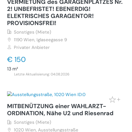
VERMIETUNG des GARAGENPLATZES Nr.
2! UNBEFRISTET! EBENERDIG!
ELEKTRISCHES GARAGENTOR!
PROVISIONSFREI!
Sonstiges (Miete)
1190
Wien, Iglaseegasse 9
Privater Anbieter
€ 150
13 m²
Letzte Aktualisierung: 04.08.2026
MITBENÜTZUNG einer WAHLARZT-
ORDINATION, Nähe U2 und Riesenrad
Sonstiges (Miete)
1020
Wien, Ausstellungsstraße