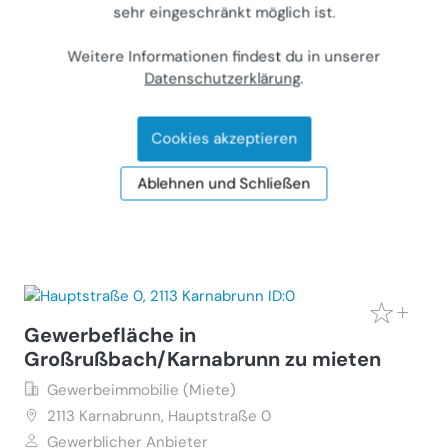
sehr eingeschränkt möglich ist.
Vermiete modernes 100m2 Loft mit
Galerie und Garten
Weitere Informationen findest du in unserer
Datenschutzerklärung
.
Wohnung (Miete)
2123
Unterolberndorf, Jägerweg 2
Privater Anbieter
Cookies akzeptieren
€ 1.050
Ablehnen und Schließen
100 m²
•
1 Zimmer
Letzte Aktualisierung: 01.06.2026
Gewerbefläche in
Großrußbach/Karnabrunn zu mieten
Gewerbeimmobilie (Miete)
2113
Karnabrunn, Hauptstraße 0
Gewerblicher Anbieter