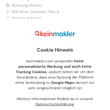
Wohnung (Miete)
1010
Wien, Passauer Platz 6
Privater Anbieter
€ 1.360
72 m²
•
2.5 Zimmer
Letzte Aktualisierung: 07.08.2026
Cookie Hinweis
keinmakler.com verwendet
keine
personalisierte Werbung und auch
keine
Top Aussicht über Wien beim Prater, mit
Tracking Cookies
. Jedoch bitten wir um dein
Ihrer exklusiven 3 Zimmerwohnung
Verständnis, dass eine Nutzung der Platform
Wohnung (Miete)
ohne Verbindung zu
Google Maps
derzeit nur
1020
Wien, Meiereistraße 14A
sehr eingeschränkt möglich ist.
Gewerblicher Anbieter
Weitere Informationen findest du in unserer
€ 2.890
Datenschutzerklärung
.