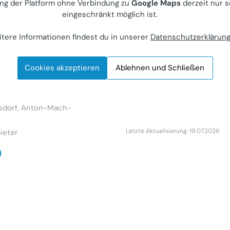
ng der Platform ohne Verbindung zu
Google Maps
derzeit nur s
eingeschränkt möglich ist.
 zur Stadtgrenze
tere Informationen findest du in unserer
Datenschutzerklärun
ebenes ruhiges
tück am
n dörflichem
Cookies akzeptieren
Ablehnen und Schließen
 Aussicht
(Kauf)
sdorf, Anton-Mach-
Letzte Aktualisierung: 19.07.2026
ieter
0