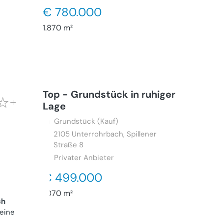
€ 780.000
1.870 m²
Top - Grundstück in ruhiger
Lage
Grundstück (Kauf)
2105
Unterrohrbach, Spillener
Straße 8
Privater Anbieter
€ 499.000
1.070 m²
ch
 eine