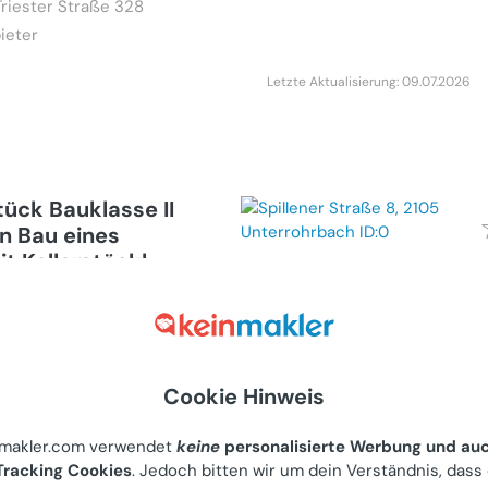
Triester Straße 328
ieter
Letzte Aktualisierung: 09.07.2026
ück Bauklasse II
en Bau eines
t Kellerstöckl
(Kauf)
m Riederberg, Flachberg
r Anbieter
Cookie Hinweis
nmakler.com verwendet
keine
personalisierte Werbung und au
Letzte Aktualisierung: 02.07.2026
racking Cookies
. Jedoch bitten wir um dein Verständnis, dass