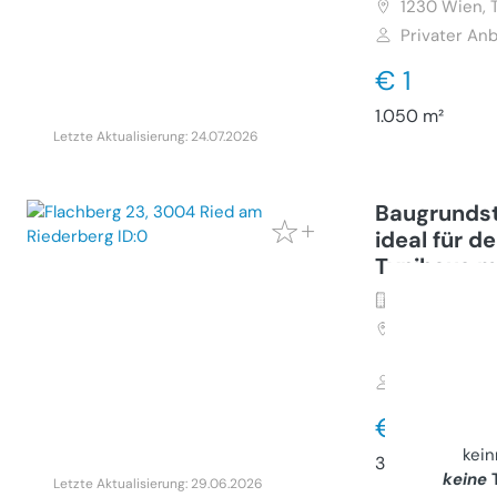
1230
Wien, 
Privater Anb
€ 1
1.050 m²
Letzte Aktualisierung: 24.07.2026
Baugrundst
ideal für d
Tynihaus mi
Grundstück 
3004
Ried a
23
Gewerbliche
€ 83.000
kei
306 m²
keine
T
Letzte Aktualisierung: 29.06.2026