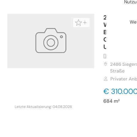
Nutzu
20 Minuten
Wei
Wien Süd: 
Baugrunds
Ortsende i
Umfeld mit
Grundstück 
2486
Sieger
Straße
Privater Anb
€ 310.00
684 m²
Letzte Aktualisierung: 04.08.2026