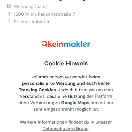
Wohnung (Kauf)
1200
Wien, Rauscherstraße 7
Privater Anbieter
€ 220.000
46 m²
•
2 Zimmer
Letzte Aktualisierung: 22.07.2026
Cookie Hinweis
keinmakler.com verwendet
keine
Provisionsfrei: Moderne
personalisierte Werbung und auch
keine
Dachgeschosswohnung mit großer
Tracking Cookies
. Jedoch bitten wir um dein
Terrasse in verkehrsarmer Seitengasse
Verständnis, dass eine Nutzung der Platform
ohne Verbindung zu
Google Maps
derzeit nur
Wohnung (Kauf)
sehr eingeschränkt möglich ist.
1060
Wien, Hirschengasse 16
Privater Anbieter
Weitere Informationen findest du in unserer
Datenschutzerklärung
.
€ 640.000