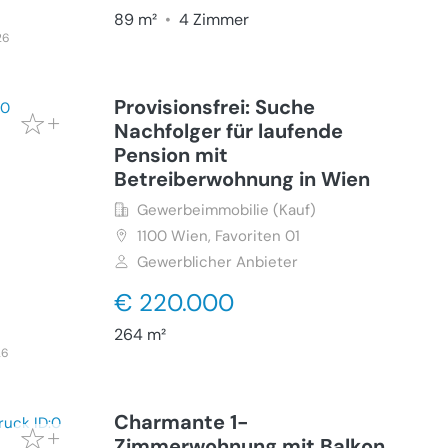
89 m²
•
4 Zimmer
26
Provisionsfrei: Suche
Nachfolger für laufende
Pension mit
Betreiberwohnung in Wien
Gewerbeimmobilie (Kauf)
1100
Wien, Favoriten 01
Gewerblicher Anbieter
€ 220.000
264 m²
26
Charmante 1-
Zimmerwohnung mit Balkon