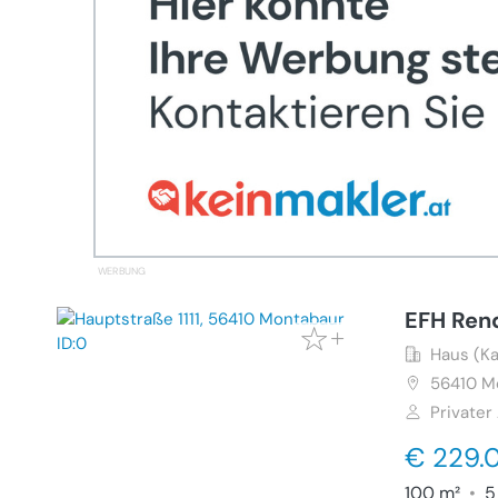
EFH Rend
Haus (Ka
56410
M
Privater
€ 229.
100 m²
•
5