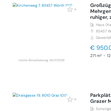
Großzüg
Mehrgen
ruhiger,
Haus (Ka
85457
W
Gewerbl
€ 950.
271 m²
•
12
Letzte Aktualisierung: 26.07.2026
Parkplät
Grazer 
Sonstige