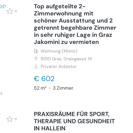
Top aufgeteilte 2-
Zimmerwohnung mit
schöner Ausstattung und 2
getrennt begehbare Zimmer
in sehr ruhiger Lage in Graz
Jakomini zu vermieten
Wohnung (Miete)
8010
Graz, Draisgasse 19
Privater Anbieter
€ 602
52 m²
•
3 Zimmer
26
PRAXISRÄUME FÜR SPORT,
THERAPIE UND GESUNDHEIT
IN HALLEIN