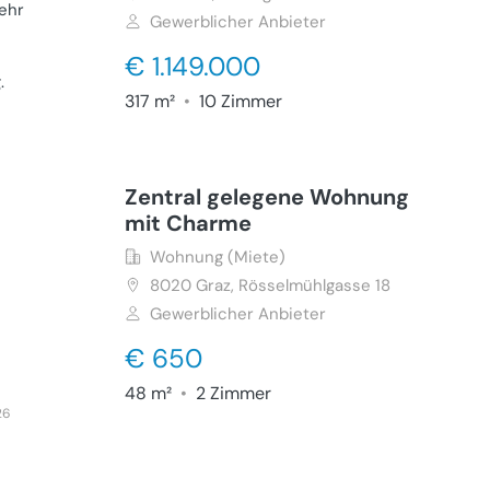
ehr
Gewerblicher Anbieter
€ 1.149.000
g
.
317 m²
•
10 Zimmer
26
Zentral gelegene Wohnung
mit Charme
Wohnung (Miete)
8020
Graz, Rösselmühlgasse 18
Gewerblicher Anbieter
€ 650
48 m²
•
2 Zimmer
26