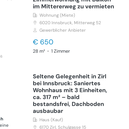
im Mittererweg zu vermieten
Wohnung (Miete)
6020
Innsbruck, Mitterweg 52
Gewerblicher Anbieter
€ 650
28 m²
•
1 Zimmer
26
Seltene Gelegenheit in Zirl
bei Innsbruck: Saniertes
Wohnhaus mit 3 Einheiten,
ca. 317 m² – bald
bestandsfrei, Dachboden
ausbaubar
ch
Haus (Kauf)
 eine
6170
Zirl, Schulgasse 15