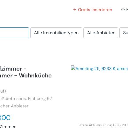
Gratis inserieren
Alle Immobilientypen
Alle Anbieter
Su
afzimmer -
mmer - Wohnküche
uf)
oßdietmanns, Eichberg 92
icher Anbieter
000
Letzte Aktualisierung: 06.08.2
Zimmer