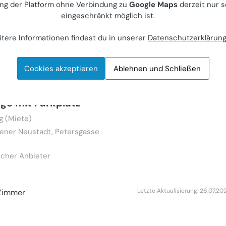
ng der Platform ohne Verbindung zu
Google Maps
derzeit nur s
000
eingeschränkt möglich ist.
Zimmer
tere Informationen findest du in unserer
Datenschutzerklärun
Letzte Aktualisierung: 27.07.20
Cookies akzeptieren
Ablehnen und Schließen
3 Zimmer Wohnung
age mit Parkplatz
 (Miete)
ener Neustadt, Petersgasse
icher Anbieter
Letzte Aktualisierung: 26.07.20
Zimmer