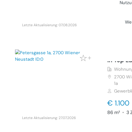
Nutzu
€ 225.
113 m²
•
3 
Wei
Letzte Aktualisierung: 07.08.2026
Schöne 
in Top L
Wohnung
2700
Wi
1a
Gewerbl
€ 1.100
86 m²
•
3 
Letzte Aktualisierung: 27.07.2026