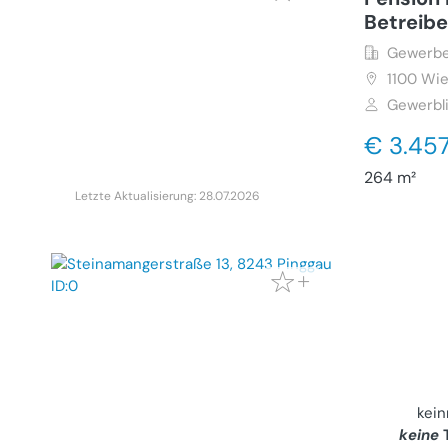
Betreib
Gewerbe
1100
Wie
Gewerbl
€ 3.45
264 m²
Letzte Aktualisierung: 28.07.2026
Charman
mit gro
ruhiger 
Handwer
Haus (Ka
8243
Pi
kei
13
keine
T
Privater