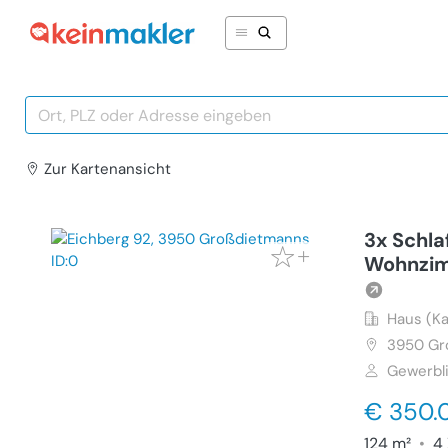
Zur Karte
nansicht
3x Schl
Wohnzi
Haus (Ka
3950
Gr
Gewerbl
€ 350.
124 m²
•
4 