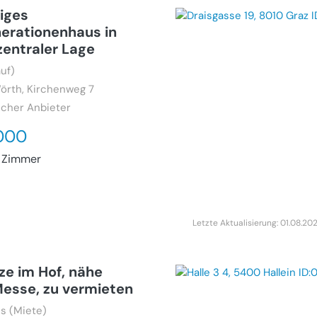
iges
erationenhaus in
 zentraler Lage
uf)
örth, Kirchenweg 7
icher Anbieter
000
 Zimmer
Letzte Aktualisierung: 01.08.20
ze im Hof, nähe
Messe, zu vermieten
s (Miete)