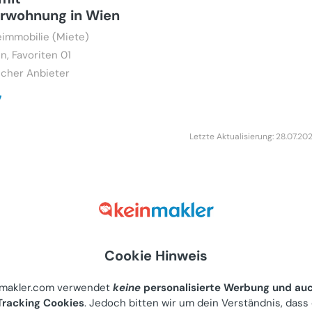
erwohnung in Wien
immobilie (Miete)
n, Favoriten 01
icher Anbieter
7
Letzte Aktualisierung: 28.07.20
tes Einfamilienhaus
ßem Garten in
Lage – ideal für
ker und Familien
Cookie Hinweis
uf)
nggau, Steinamangerstraße
nmakler.com verwendet
keine
personalisierte Werbung und au
racking Cookies
. Jedoch bitten wir um dein Verständnis, dass
 Anbieter