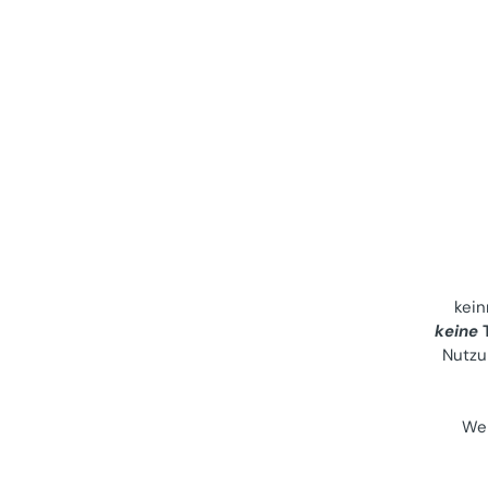
kei
keine
T
Nutzu
Wei