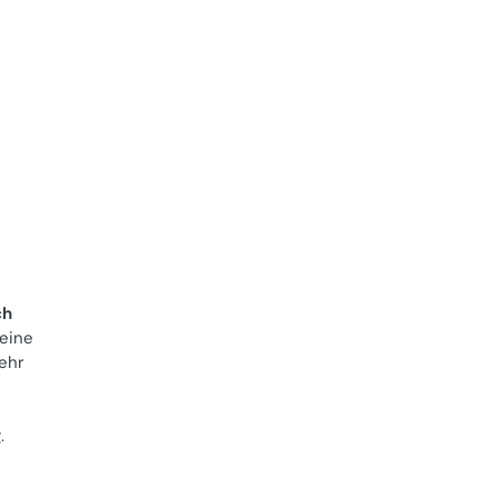
ch
 eine
ehr
g
.