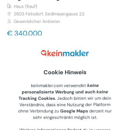
Haus (Kauf)
2603
Felixdorf, Sedlmayergasse 23
Gewerblicher Anbieter
€ 340.000
98 m²
•
4 Zimmer
Letzte Aktualisierung: 10.07.2026
Cookie Hinweis
modernes niedrig-Energie Landhaus-
keinmakler.com verwendet
keine
Neubau/ Vollrenov. -Traumpanorama,
personalisierte Werbung und auch
keine
Tracking Cookies
. Jedoch bitten wir um dein
RUHE, Pool, Gartenparadies, nur 25 min.
Verständnis, dass eine Nutzung der Platform
v. Wien& St. Pölten
ohne Verbindung zu
Google Maps
derzeit nur
Haus (Kauf)
sehr eingeschränkt möglich ist.
3052
Neustift-Innermanzing, Oberkühbergstrasse 25