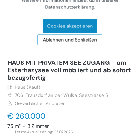
Weitere Informationen findest du in unserer
Privater Anbieter
Datenschutzerklärung
.
€ 659.000
160 m²
•
6 Zimmer
Cookies akzeptieren
Letzte Aktualisierung: 27.07.2026
Ablehnen und Schließen
HAUS MIT PRIVATEM SEE ZUGANG - am
Esterhazysee voll möbliert und ab sofort
bezugsfertig
Haus (Kauf)
7061
Trausdorf an der Wulka, Seestrasse 5
Gewerblicher Anbieter
€ 260.000
75 m²
•
3 Zimmer
Letzte Aktualisierung: 05.07.2026